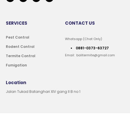
SERVICES
CONTACT US
Pest Control
Whatsapp (Chat Only)
Rodent Control
0881-0373-63727
Email: balitermite@gmail.com
Termite Control
Fumigation
Location
Jalan Tukad Batanghari XIV gang II B no 1