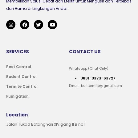
Memberikan Solusi Cepat dan Efektif untuk Mengusir dan Terbebas
dari Hama di Lingkungan Anda.
SERVICES
CONTACT US
Pest Control
Whatsapp (Chat Only)
Rodent Control
0881-0373-63727
Email: balitermite@gmail.com
Termite Control
Fumigation
Location
Jalan Tukad Batanghari XIV gang II B no 1